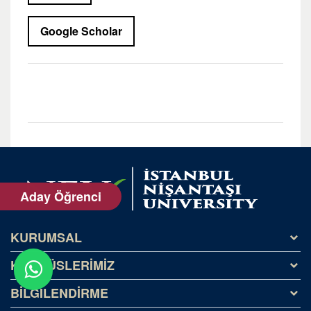
Google Scholar
Aday Öğrenci
KURUMSAL
KAMPÜSLERİMİZ
Tarihçe
Misyon ve Vizyon
BİLGİLENDİRME
Kağıthane Kampüsü