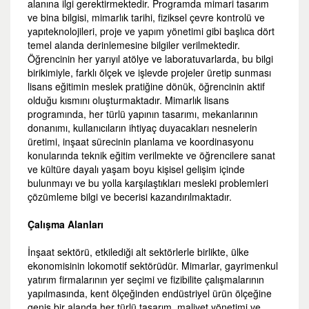
alanına ilgi gerektirmektedir. Programda mimari tasarım
ve bina bilgisi, mimarlık tarihi, fiziksel çevre kontrolü ve
yapıteknolojileri, proje ve yapım yönetimi gibi başlıca dört
temel alanda derinlemesine bilgiler verilmektedir.
Öğrencinin her yarıyıl atölye ve laboratuvarlarda, bu bilgi
birikimiyle, farklı ölçek ve işlevde projeler üretip sunması
lisans eğitimin meslek pratiğine dönük, öğrencinin aktif
olduğu kısmını oluşturmaktadır. Mimarlık lisans
programında, her türlü yapının tasarımı, mekanlarının
donanımı, kullanıcıların ihtiyaç duyacakları nesnelerin
üretimi, inşaat sürecinin planlama ve koordinasyonu
konularında teknik eğitim verilmekte ve öğrencilere sanat
ve kültüre dayalı yaşam boyu kişisel gelişim içinde
bulunmayı ve bu yolla karşılaştıkları mesleki problemleri
çözümleme bilgi ve becerisi kazandırılmaktadır.
Çalışma Alanları
İnşaat sektörü, etkilediği alt sektörlerle birlikte, ülke
ekonomisinin lokomotif sektörüdür. Mimarlar, gayrimenkul
yatırım firmalarının yer seçimi ve fizibilite çalışmalarının
yapılmasında, kent ölçeğinden endüstriyel ürün ölçeğine
geniş bir alanda her türlü tasarım, maliyet yönetimi ve