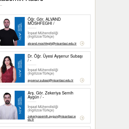
Öğr. Gör. ALVAND
MOSHFEGHI /
İnşaat Mühendisliği
(İngilizce/Türkçe)
alvand.moshfeghi@nisantasi.edu.tr
Dr. Öğr. Üyesi Ayşenur Subaşı
/ -
İnşaat Mühendisliği
(İngilizce/Türkçe)
aysenur.subasi@nisantasi.edu.tr
Arş. Gör. Zekeriya Semih
Aygün / -
İnşaat Mühendisliği
(İngilizce/Türkçe)
zekeriyasemih.aygun@nisantasi.e
du.tr