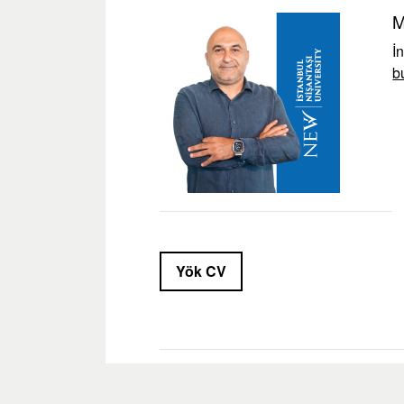
M
İ
b
Yök CV