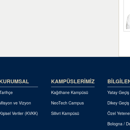
KURUMSAL
KAMPÜSLERİMİZ
BİLGİLE
Tarihçe
Kağıthane Kampüsü
Yatay Geçiş
Misyon ve Vizyon
NeoTech Campus
Dikey Geçiş
Kişisel Veriler (KVKK)
Silivri Kampüsü
Özel Yetene
Bologna / De