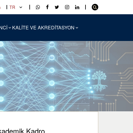
a
TR
NCİ
KALİTE VE AKREDİTASYON
kademik Kadro