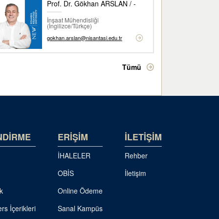
Prof. Dr. Gökhan ARSLAN / -
İnşaat Mühendisliği
(İngilizce/Türkçe)
gokhan.arslan@nisantasi.edu.tr
Tümü
NDİRME
ERİŞİM
İLETİŞİM
İHALELER
Rehber
OBİS
İletişim
k
Online Ödeme
rs İçerikleri
Sanal Kampüs