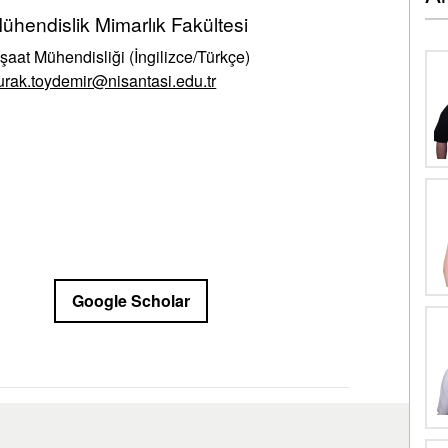
ühendislik Mimarlık Fakültesi
nşaat Mühendisliği (İngilizce/Türkçe)
urak.toydemir@nisantasi.edu.tr
Google Scholar