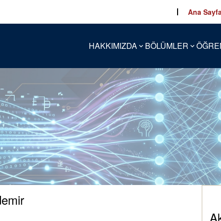
Ana Sayf
HAKKIMIZDA
BÖLÜMLER
ÖĞRE
demir
A