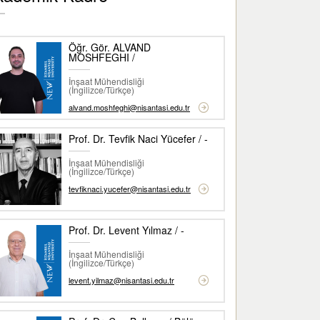
Öğr. Gör. ALVAND
MOSHFEGHI /
İnşaat Mühendisliği
(İngilizce/Türkçe)
alvand.moshfeghi@nisantasi.edu.tr
Prof. Dr. Tevfik Naci Yücefer / -
İnşaat Mühendisliği
(İngilizce/Türkçe)
tevfiknaci.yucefer@nisantasi.edu.tr
Prof. Dr. Levent Yılmaz / -
İnşaat Mühendisliği
(İngilizce/Türkçe)
levent.yilmaz@nisantasi.edu.tr