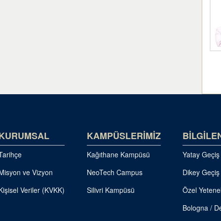
KURUMSAL
KAMPÜSLERİMİZ
BİLGİLE
Tarihçe
Kağıthane Kampüsü
Yatay Geçiş
Misyon ve Vizyon
NeoTech Campus
Dikey Geçiş
Kişisel Veriler (KVKK)
Silivri Kampüsü
Özel Yetene
Bologna / De