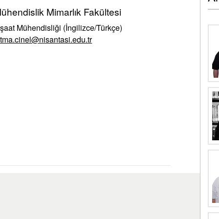
ühendislik Mimarlık Fakültesi
nşaat Mühendisliği (İngilizce/Türkçe)
atma.cinel@nisantasi.edu.tr