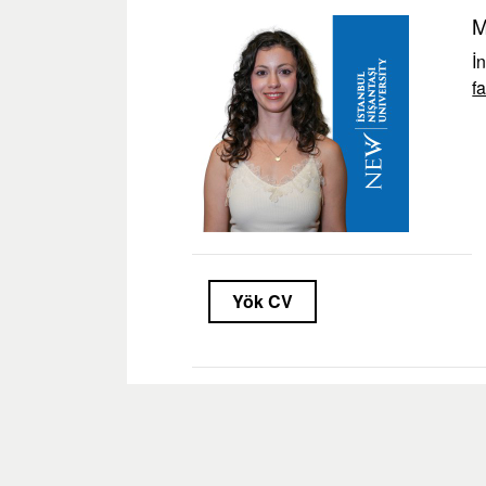
M
İ
f
Yök CV