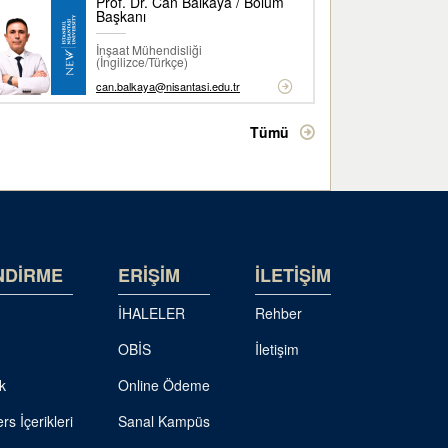
Prof. Dr. Can Balkaya / Bölüm
Başkanı
İnşaat Mühendisliği
(İngilizce/Türkçe)
can.balkaya@nisantasi.edu.tr
Tümü
NDİRME
ERİŞİM
İLETİŞİM
İHALELER
Rehber
OBİS
İletişim
k
Online Ödeme
rs İçerikleri
Sanal Kampüs