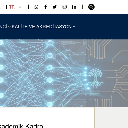
a
TR
NCİ
KALİTE VE AKREDİTASYON
kademik Kadro