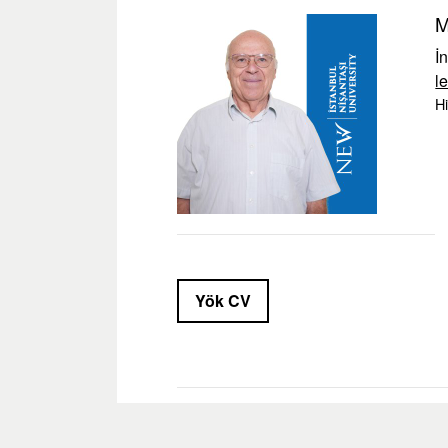
M
İ
l
Hi
Yök CV