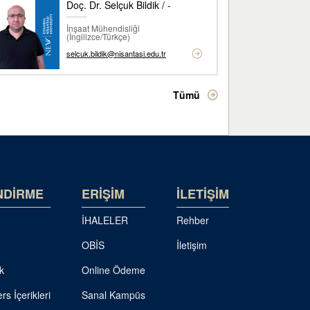
Doç. Dr. Selçuk Bildik / -
İnşaat Mühendisliği
(İngilizce/Türkçe)
selcuk.bildik@nisantasi.edu.tr
Tümü
NDİRME
ERİŞİM
İLETİŞİM
İHALELER
Rehber
OBİS
İletişim
k
Online Ödeme
rs İçerikleri
Sanal Kampüs