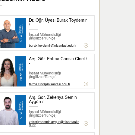
Dr. Öğr. Üyesi Burak Toydemir
/
İnşaat Mühendisliği
(İngilizce/Türkçe)
burak.toydemir@nisantasi.edu.tr
Arş. Gör. Fatma Cansın Cinel /
-
İnşaat Mühendisliği
(İngilizce/Türkçe)
fatma.cinel@nisantasi.edu.tr
Arş. Gör. Zekeriya Semih
Aygün / -
İnşaat Mühendisliği
(İngilizce/Türkçe)
zekeriyasemih.aygun@nisantasi.e
du.tr