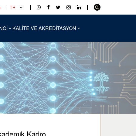
a
TR
NCİ
KALİTE VE AKREDİTASYON
kademik Kadro