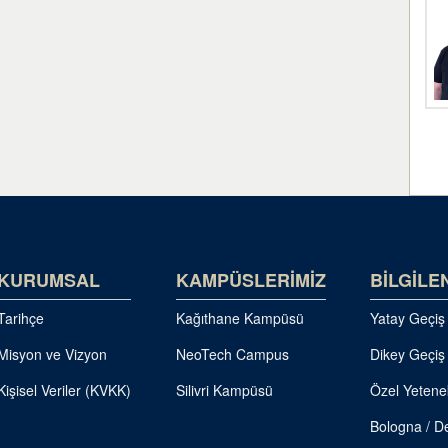
KURUMSAL
KAMPÜSLERİMİZ
BİLGİLE
Tarihçe
Kağıthane Kampüsü
Yatay Geçiş
Misyon ve Vizyon
NeoTech Campus
Dikey Geçiş
Kişisel Veriler (KVKK)
Silivri Kampüsü
Özel Yetene
Bologna / De