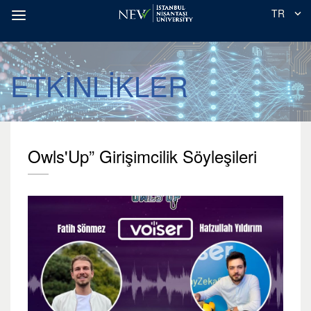
TR
ETKİNLİKLER
Owls'Up” Girişimcilik Söyleşileri