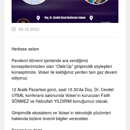
09.12.2022
Herkese selam
Pandemi dönemi içerisinde ara verdiğimiz
konseptlerimizden olan “Owls'Up” girişimcilik söyleşileri
konseptimize, Voiser ile kaldığımız yerden tam gaz devam
ediyoruz
12 Aralık Pazartesi günü, saat 15.30'da Doç. Dr. Cevdet
UYSAL konferans salonunda Voiser’ın kurucuları Fatih
SÖNMEZ ve Hafzullah YILDIRIM konuğumuz olacak.
Girişimcilik ekosistemi ve Voiser’ın teknolojik çözümleri
hakkında bizlere önemli bilgiler verecekler.