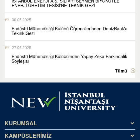
İSTANBUL ENERJİ A.Ş. SİLİVRİ SEYMEN BİYOKÜTLE
ENERJİ ÜRETİM TESİSİ’NE TEKNİK GEZİ
30.05.2025
Endüstri Mühendisliği Kulübü Öğrencilerinden DenizBank’a
Teknik Gezi
27.05.2025
Endüstri Mühendisliği Kulübü’nden Yapay Zeka Farkındalık
Söyleşisi
Tümü
KURUMSAL
KAMPÜSLERİMİZ
Tarihçe