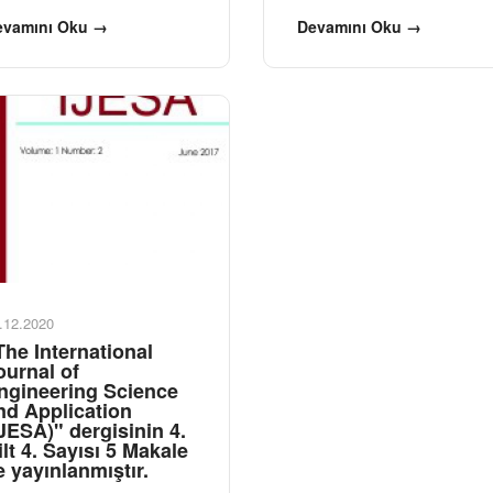
evamını Oku →
Devamını Oku →
.12.2020
The International
ournal of
ngineering Science
nd Application
IJESA)" dergisinin 4.
ilt 4. Sayısı 5 Makale
le yayınlanmıştır.