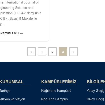
he International Journal of
gineering Science and
plication (IJESA)" dergisinin
 Cilt 4. Sayısı 5 Makale ile
y...
evamını Oku →
«
1
2
3
»
KURUMSAL
KAMPÜSLERİMİZ
BİLGİLE
Tarihçe
Kağıthane Kampüsü
Yatay Geçiş
Misyon ve Vizyon
NeoTech Campus
Dikey Geçiş