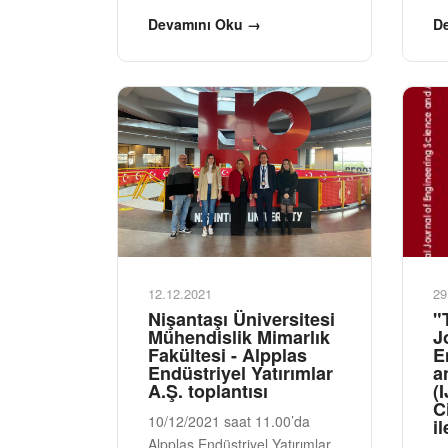
Devamını Oku →
D
12.12.2021
29
Nişantaşı Üniversitesi
"
Mühendislik Mimarlık
J
Fakültesi - Alpplas
E
Endüstriyel Yatırımlar
a
A.Ş. toplantısı
(
C
10/12/2021 saat 11.00’da
i
Alpplas Endüstriyel Yatırımlar