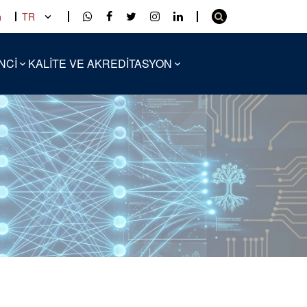
a
TR
NCİ
KALİTE VE AKREDİTASYON