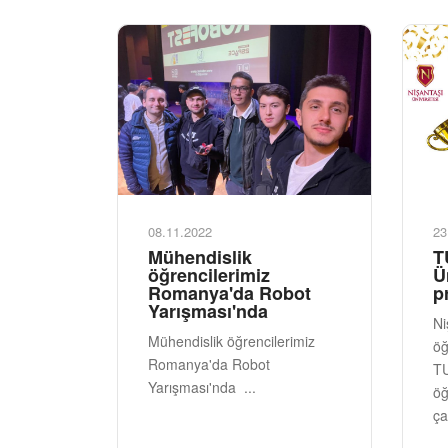
08.11.2022
23
Mühendislik
T
öğrencilerimiz
Ü
Romanya'da Robot
p
Yarışması'nda
Ni
Mühendislik öğrencilerimiz
öğ
Romanya'da Robot
TU
Yarışması'nda ...
öğ
ça