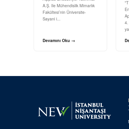
"T
A.Ş. Ile Mühendislik Mimarlık
En
Fakültesi’nin Üniversite-
Ap
Sayani i...
4.
ya
Devamını Oku →
D